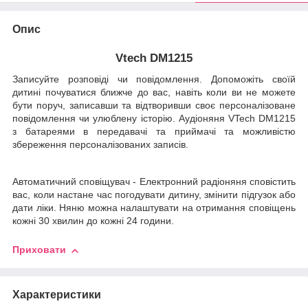
Опис
Vtech DM1215
Записуйте розповіді чи повідомлення. Допоможіть своїй
дитині почуватися ближче до вас, навіть коли ви не можете
бути поруч, записавши та відтворивши своє персоналізоване
повідомлення чи улюблену історію. Аудіоняня VTech DM1215
з батареями в передавачі та приймачі та можливістю
збереження персоналізованих записів.
Автоматичний сповіщувач - Електронний радіоняня сповістить
вас, коли настане час погодувати дитину, змінити підгузок або
дати ліки. Няню можна налаштувати на отримання сповіщень
кожні 30 хвилин до кожні 24 години.
Приховати
Характеристики