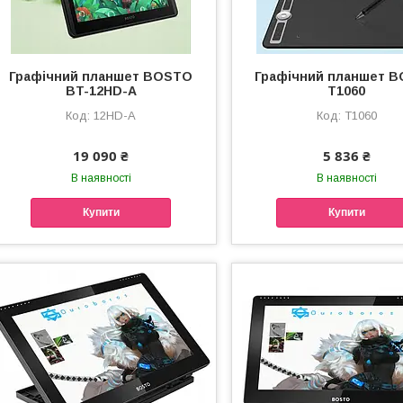
Графічний планшет BOSTO
Графічний планшет 
BT-12HD-A
T1060
12HD-А
Т1060
19 090 ₴
5 836 ₴
В наявності
В наявності
Купити
Купити