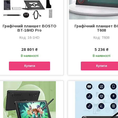
Графічний планшет BOSTO
Графічний планшет 
BT-16HD Pro
T608
16-1HD
Т608
28 801 ₴
5 236 ₴
В наявності
В наявності
Купити
Купити