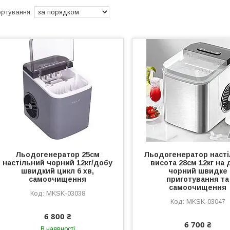
Льодогенератор 25см
Льодогенератор наст
настільний чорний 12кг/добу
висота 28см 12кг на 
швидкий цикл 6 хв,
чорний швидке
самоочищення
приготування та
самоочищення
MKSK-03038
MKSK-03047
6 800 ₴
6 700 ₴
В наявності