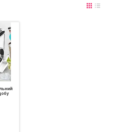
ільний
добу