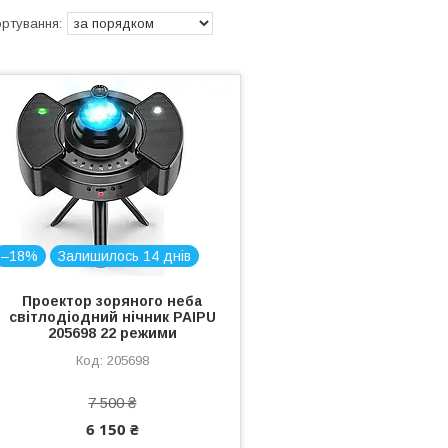
–18%
Залишилось 14 днів
Проектор зоряного неба
світлодіодний нічник PAIPU
205698 22 режими
205698
7 500 ₴
6 150 ₴