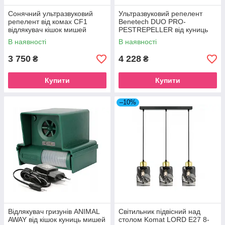
Сонячний ультразвуковий
Ультразвуковий репелент
репелент від комах CF1
Benetech DUO PRO-
відлякувач кішок мишей
PESTREPELLER від куниць
щурів собак птахів лісових
мишей та щурів лісових звірів
В наявності
В наявності
тварин
550м2
3 750
4 228
₴
₴
Купити
Купити
–10%
Відлякувач гризунів ANIMAL
Світильник підвісний над
AWAY від кішок куниць мишей
столом Komat LORD E27 8-