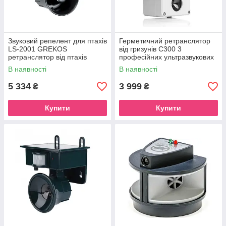
Звуковий репелент для птахів
Герметичний ретранслятор
LS-2001 GREKOS
від гризунів C300 3
ретранслятор від птахів
професійних ультразвукових
динаміки
В наявності
В наявності
5 334
3 999
₴
₴
Купити
Купити