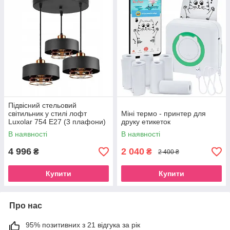
Підвісний стельовий
світильник у стилі лофт
Міні термо - принтер для
Luxolar 754 E27 (3 плафони)
друку етикеток
з регулюванням висоти
В наявності
В наявності
4 996
2 040
₴
₴
2 400 ₴
Купити
Купити
Про нас
95% позитивних з 21 відгука за рік