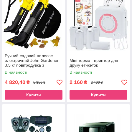
Ручний садовий пилесос
електричний John Gardener
Міні термо - принтер для
3.5 кг повітродувка з
друку етикеток
подрібнювачем 45 літрів
В наявності
В наявності
4 820,40
2 160
₴
₴
5 356 ₴
2 400 ₴
Купити
Купити