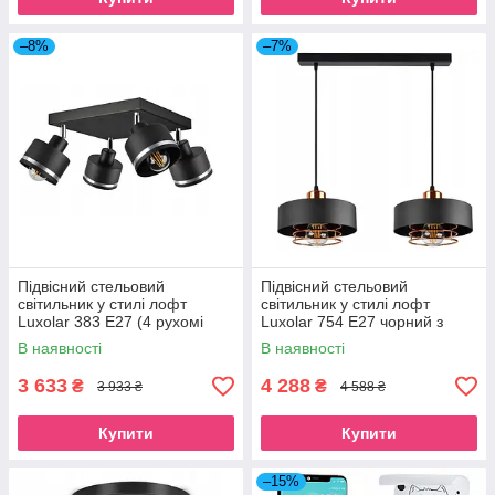
–8%
–7%
Підвісний стельовий
Підвісний стельовий
світильник у стилі лофт
світильник у стилі лофт
Luxolar 383 E27 (4 рухомі
Luxolar 754 E27 чорний з
плафони)
міддю 2 плафони
В наявності
В наявності
3 633
4 288
₴
₴
3 933 ₴
4 588 ₴
Купити
Купити
–15%