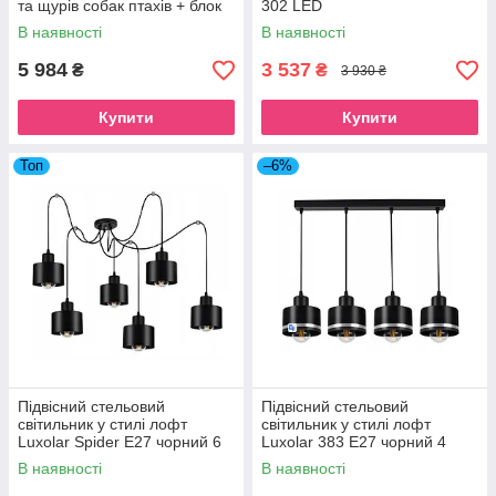
та щурів собак птахів + блок
302 LED
живлення
В наявності
В наявності
5 984
3 537
₴
₴
3 930 ₴
Купити
Купити
Топ
–6%
Підвісний стельовий
Підвісний стельовий
світильник у стилі лофт
світильник у стилі лофт
Luxolar Spider E27 чорний 6
Luxolar 383 E27 чорний 4
плафонів
плафони на стрічці
В наявності
В наявності