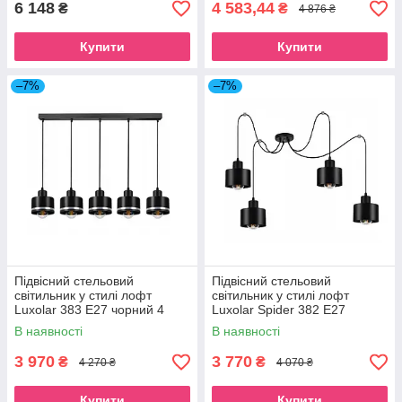
6 148
4 583,44
₴
₴
4 876 ₴
Купити
Купити
–7%
–7%
Підвісний стельовий
Підвісний стельовий
світильник у стилі лофт
світильник у стилі лофт
Luxolar 383 E27 чорний 4
Luxolar Spider 382 E27
плафони на стрічці
чорний 4 плафона
В наявності
В наявності
3 970
3 770
₴
₴
4 270 ₴
4 070 ₴
Купити
Купити