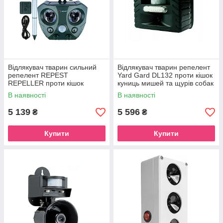
Відлякувач тварин сильний
Відлякувач тварин репелент
репелент REPEST
Yard Gard DL132 проти кішок
REPELLER проти кішок
куниць мишей та щурів собак
куниць мишей щурів собак
птахів лісових звірів
В наявності
В наявності
птахів лісових звірів
5 139
5 596
₴
₴
Купити
Купити