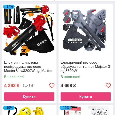
–17%
Електрична листова
Електричний пилосос
повітродувка-пилосос
обдувувач сніголист Majster 3
MasterBlow3200W від Maltec
kg 3600W
В наявності
В наявності
4 292
4 668
₴
₴
5 148 ₴
Купити
Купити
–10%
–10%