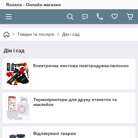
Rozana - Онлайн магазин
Товари та послуги
Дім і сад
Дім і сад
Електрична листова повітродувка-пилосос
Термопринтери для друку етикеток та
наклейок
Відлякувачі тварин