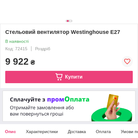
Стельовий вентилятор Westinghouse E27
В наявності
Код: 72415
Роздріб
9 922
₴
Купити
Опис
Характеристики
Доставка
Оплата
Умови п