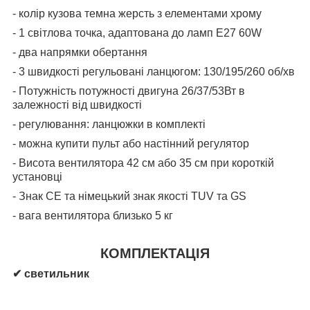
- колір кузова темна жерсть з елементами хрому
- 1 світлова точка, адаптована до ламп E27 60W
- два напрямки обертання
- 3 швидкості регульовані ланцюгом: 130/195/260 об/хв
- Потужність потужності двигуна 26/37/53Вт в
залежності від швидкості
- регулювання: ланцюжки в комплекті
- можна купити пульт або настінний регулятор
- Висота вентилятора 42 см або 35 см при короткій
установці
- Знак CE та німецький знак якості TUV та GS
- вага вентилятора близько 5 кг
КОМПЛЕКТАЦІЯ
✔ светильник