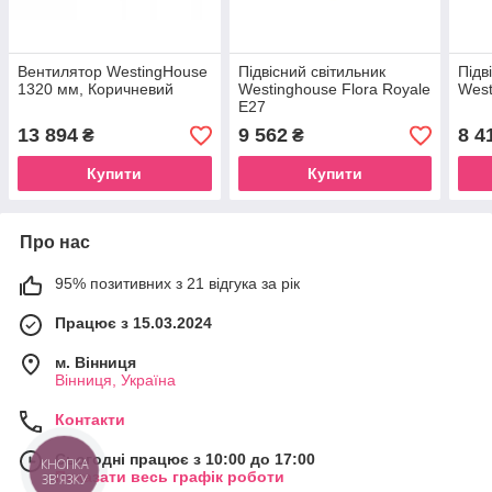
Вентилятор WestingHouse
Підвісний світильник
Підв
1320 мм, Коричневий
Westinghouse Flora Royale
West
E27
13 894
9 562
8 4
₴
₴
Купити
Купити
Про нас
95% позитивних з 21 відгука за рік
Працює з 15.03.2024
м. Вінниця
Вінниця, Україна
Контакти
Сьогодні працює з 10:00 до 17:00
КНОПКА
Показати весь графік роботи
ЗВ'ЯЗКУ