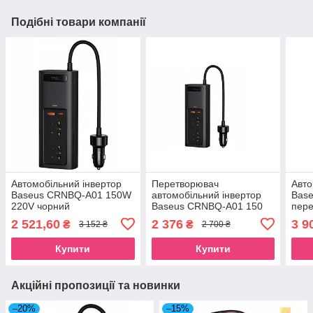
Подібні товари компанії
Автомобільний інвертор
Перетворювач
Авто
Baseus CRNBQ-A01 150W
автомобільний інвертор
Base
220V чорний
Baseus CRNBQ-A01 150
пере
перетворювач напруги
Вт 220 В чорний
2 521,60
2 376
3 9
₴
₴
3 152 ₴
2 700 ₴
Купити
Купити
Акційні пропозиції та новинки
–20%
–15%