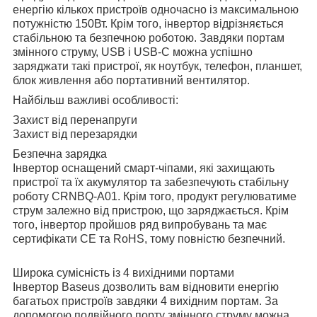
енергію кількох пристроїв одночасно із максимальною
потужністю 150Вт. Крім того, інвертор відрізняється
стабільною та безпечною роботою. Завдяки портам
змінного струму, USB і USB-C можна успішно
заряджати такі пристрої, як ноутбук, телефон, планшет,
блок живлення або портативний вентилятор.
Найбільш важливі особливості:
Захист від перенапруги
Захист від перезарядки
Безпечна зарядка
Інвертор оснащений смарт-чіпами, які захищають
пристрої та їх акумулятор та забезпечують стабільну
роботу CRNBQ-A01. Крім того, продукт регулюватиме
струм залежно від пристрою, що заряджається. Крім
того, інвертор пройшов ряд випробувань та має
сертифікати CE та RoHS, тому повністю безпечний.
Широка сумісність із 4 вихідними портами
Інвертор Baseus дозволить вам відновити енергію
багатьох пристроїв завдяки 4 вихідним портам. За
допомогою подвійного порту змінного струму можна