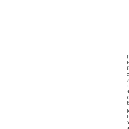
Г
R
с
з
т
н
з
К
R
в
ч