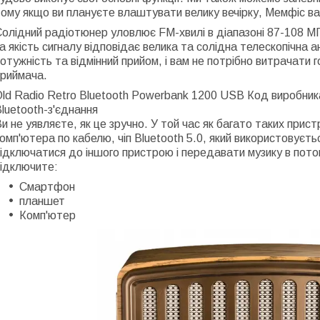
ому якщо ви плануєте влаштувати велику вечірку, Мемфіс ва
олідний радіотюнер уловлює FM-хвилі в діапазоні 87-108 МГ
а якість сигналу відповідає велика та солідна телескопічна 
отужність та відмінний прийом, і вам не потрібно витрачати
приймача.
Old Radio Retro Bluetooth Powerbank 1200 USB Код виробни
luetooth-з'єднання
и не уявляєте, як це зручно. У той час як багато таких при
омп'ютера по кабелю, чіп Bluetooth 5.0, який використовуєть
ідключатися до іншого пристрою і передавати музику в пото
підключите:
Смартфон
планшет
Комп'ютер