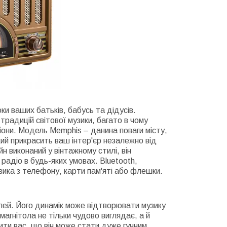
оки ваших батьків, бабусь та дідусів.
традицій світової музики, багато в чому
йони. Модель Memphis – данина поваги місту,
кий прикрасить ваш інтер'єр незалежно від
йн виконаний у вінтажному стилі, він
радіо в будь-яких умовах. Bluetooth,
ика з телефону, карти пам'яті або флешки.
лей. Його динамік може відтворювати музику
 магнітола не тільки чудово виглядає, а й
ити вас, що він може стати дуже гучним,