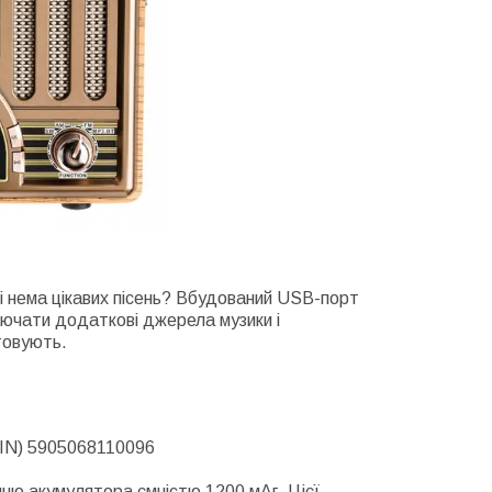
і нема цікавих пісень? Вбудований USB-порт
лючати додаткові джерела музики і
товують.
TIN) 5905068110096
нню акумулятора ємністю 1200 мАг. Цієї