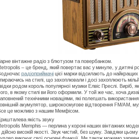
арне вінтажне радіо з блютузом та повербанком.
etropolis – це бренд, який повертає вас у минуле, у дитячі р
Водночас
радіоприймачі
цієї марки відсилають до найкращих 
пираючись на стилі, що захоплювали і досі захоплюють міль
відки родом король популярної музики Елвіс Преслі. Виріб, я
ого, в якому стилі ви його оформили. У той же час, хоча диза
аповнений технічними новаціями, які полегшать використання 
овнішній акумулятор, широкосмугове відтворення FM/AM, муз
Все це можливо з нашим Мемфісом.
ришталева якість звуку
etropolis Memphis — перлина у короні наших вінтажних моде
 дійсно високій якості. Звук чистий, без шуму. Завдяки цьому
удово виконує свої основні функції. Ми також можемо запевн