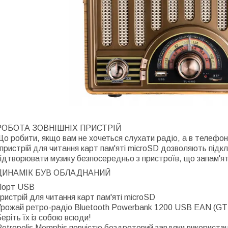
РОБОТА ЗОВНІШНІХ ПРИСТРІЙ
о робити, якщо вам не хочеться слухати радіо, а в телефон
 пристрій для читання карт пам'яті microSD дозволяють підк
ідтворювати музику безпосередньо з пристроїв, що запам'я
ДИНАМІК БУВ ОБЛАДНАНИЙ
Порт USB
ристрій для читання карт пам'яті microSD
Урожай ретро-радіо Bluetooth Powerbank 1200 USB EAN (G
еріть їх із собою всюди!
etropolis Memphis повністю бездротовий завдяки використа