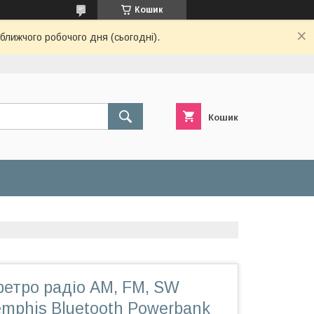
Кошик
ближчого робочого дня (сьогодні).
Кошик
ретро радіо AM, FM, SW
emphis Bluetooth Powerbank