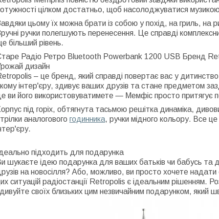
отужності цілком достатньо, щоб насолоджуватися музикою 
авдяки цьому їх можна брати із собою у похід, на гриль, на риб
ручні ручки полегшують перенесення. Це справді комплексний
е більший рівень.
Старе Радіо Ретро Bluetooth Powerbank 1200 USB Бренд Ret
Урожай дизайн
etropolis – це бренд, який справді повертає вас у дитинств
кому інтер'єру, здивує ваших друзів та стане предметом заз
е ви його використовуватимете — Мемфіс просто притягує п
орпус під горіх, обтягнута тасьмою решітка динаміка, дивов
трілки аналогового
годинника
, ручки мідного кольору. Все ц
нтер'єру.
Ідеально підходить для подарунка
и шукаєте ідею подарунка для ваших батьків чи бабусь та д
рузів на новосілля? Або, можливо, ви просто хочете надати с
их ситуацій радіостанції Retropolis є ідеальним рішенням. Ро
дивуйте своїх близьких цим незвичайним подарунком, який ш