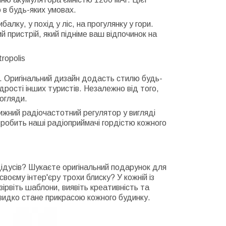
в будь-яких умовах.
алку, у похід у ліс, на прогулянку у гори.
 пристрій, який підніме ваш відпочинок на
ropolis
о. Оригінальний дизайн додасть стилю будь-
дрості інших туристів. Незалежно від того,
огляди.
ижний радіочастотний регулятор у вигляді
е робить наші радіоприймачі гордістю кожного
ідусів? Шукаєте оригінальний подарунок для
воєму інтер'єру трохи блиску? У кожній із
зірвіть шаблони, виявіть креативність та
видко стане прикрасою кожного будинку.