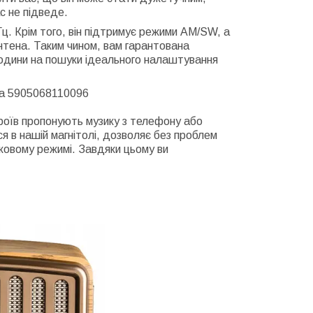
с не підведе.
ц. Крім того, він підтримує режими AM/SW, а
антена. Таким чином, вам гарантована
 години на пошуки ідеального налаштування
ка 5905068110096
строїв пропонують музику з телефону або
ся в нашій магнітолі, дозволяє без проблем
ковому режимі. Завдяки цьому ви