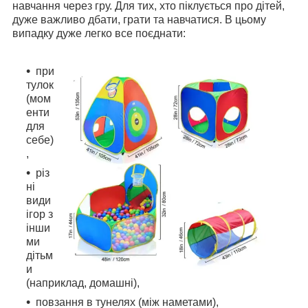
навчання через гру. Для тих, хто піклується про дітей,
дуже важливо дбати, грати та навчатися. В цьому
випадку дуже легко все поєднати:
при
тулок
(мом
енти
для
себе)
,
різ
ні
види
ігор з
інши
ми
дітьм
и
(наприклад, домашні),
повзання в тунелях (між наметами),