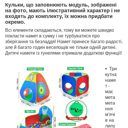
Кульки, що заповнюють модуль, зображені
на фото, мають ілюстративний характер і не
входять до комплекту, їх можна придбати
окремо.
Всі елементи складаються, тому ви можете швидко
покласти намет в сумку і не турбуватися про
зберігання та безладдя! Намет принесе багато радості,
але й багато годин веселощів не тільки одній дитині.
Дитячі намети із тунелями отримали додаткові функції!
Три
кутна
наме
т -
має
мета
мета
ння
м'ячі
в на
липу