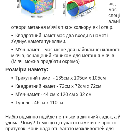
чці,
має
спеці
альні
отвори метання м'ячів тієї ж кольору, як і отвір.
Квадратний намет має два входи в намет і
з'єднує намети тунелями.
М'яч-намет – має місце для найбільшої кількості
м'ячів, оснащений кошиком для метання м'ячів.
(М'ячі можна придбати окремо)
Розміри намету:
Трикутний намет - 135см х 105см х 105см
Квадратний намет - 72см х 72см х 72см
М'яч-намет - 44 см x 120 см x 32 см
Тунель - 46см х 110см
Набір відмінно підійде не тільки в дитячий садок, а й
удома. Чому? Тому що ці сучасні намети не просто
притулок. Вони надають багато можливостей для