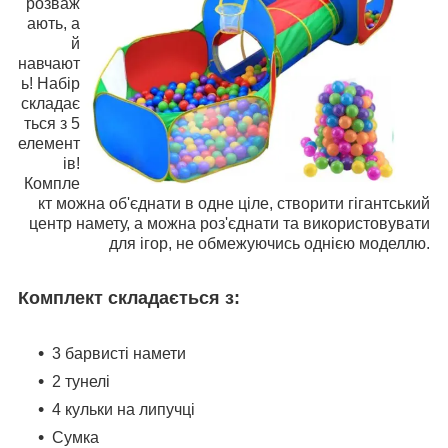
розваж
ають, а
й
навчают
ь! Набір
складає
ться з 5
елемент
ів!
Компле
кт можна об'єднати в одне ціле, створити гігантський
центр намету, а можна роз'єднати та використовувати
для ігор, не обмежуючись однією моделлю.
Комплект складається з:
3 барвисті намети
2 тунелі
4 кульки на липучці
Сумка