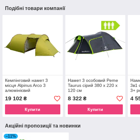
Подібні товари компанії
Кемпінговий намет 3
Намет 3 особовий Peme
Наме
місця Alpinus Arco 3
Taurus сірий 380 x 220 x
3в1 
алюмінієвий
120 см
3+ р
19 102
8 322
4 5
₴
₴
Купити
Купити
Акційні пропозиції та новинки
–11%