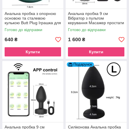
Анальна пробка з опорною
Анальна пробка 9 см
основою та сталевою
Вібратор з пультом
кулькою Butt Plug Іграшка для
керування Масажер простати
дорослих
Мастурбатор Анальні Секс-
Готово до відправки
Готово до відправки
іграшки
640
1 600
₴
₴
Купити
Купити
Подарунок
Анальна пробка 9 см
Силіконова Анальна пробка