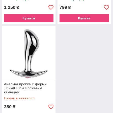
хвоста Секс-іграшка для ігор
БДСМ
1 250
799
₴
₴
Купити
Купити
Анальна пробка P форми
TISSAC 8см з рожевим
камінцем
Немає в наявності
380
₴