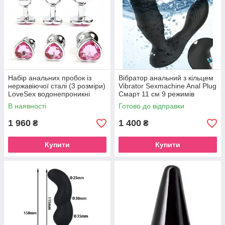
Набір анальних пробок із
Вібратор анальний з кільцем
нержавіючої сталі (3 розміри)
Vibrator Sexmachine Anal Plug
LoveSex водонепроникні
Смарт 11 см 9 режимів
роботи чорний
В наявності
Готово до відправки
1 960
1 400
₴
₴
Купити
Купити