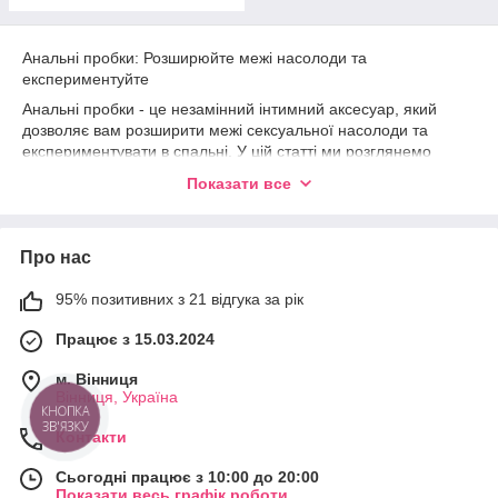
Анальні пробки: Розширюйте межі насолоди та
експериментуйте
Анальні пробки - це незамінний інтимний аксесуар, який
дозволяє вам розширити межі сексуальної насолоди та
експериментувати в спальні. У цій статті ми розглянемо
переваги використання анальних пробок та надамо поради
Показати все
щодо їх вибору та безпечного використання.
Збільшення сексуальної насолоди
Анальні пробки дарують вам можливість досліджувати нові
Про нас
ерогенні зони та отримувати неймовірну сексуальну
насолоду. Вони стимулюють анус та пряму кишку, які є дуже
95% позитивних з 21 відгука за рік
чутливими зонами. Використовуючи анальну пробку, ви
можете збільшити інтенсивність оргазмів та отримувати нові
Працює з 15.03.2024
види задоволення.
м. Вінниця
Поступове розширення і комфорт
Вінниця, Україна
КНОПКА
Анальні пробки дозволяють поступово розширювати анус, що
ЗВ'ЯЗКУ
Контакти
допомагає забезпечити комфорт та зменшити неприємні
відчуття. Вони зазвичай мають конусоподібну форму та
Сьогодні працює з 10:00 до 20:00
поступово збільшуються у розмірі. Це дозволяє вашому тілу
Показати весь графік роботи