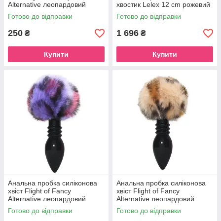
Alternative леопардовий
хвостик Lelex 12 cm рожевий
принт рожево - фіолетовий
Готово до відправки
Готово до відправки
250
1 696
₴
₴
Купити
Купити
Анальна пробка силіконова
Анальна пробка силіконова
хвіст Flight of Fancy
хвіст Flight of Fancy
Alternative леопардовий
Alternative леопардовий
принт фіолетовий
принт світлий
Готово до відправки
Готово до відправки