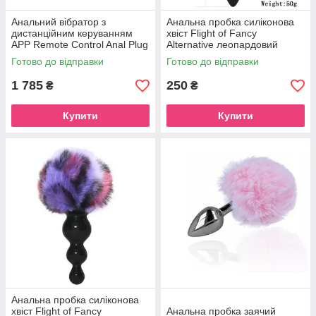
Анальний вібратор з
Анальна пробка силіконова
дистанційним керуванням
хвіст Flight of Fancy
APP Remote Control Anal Plug
Alternative леопардовий
Flight of Fancy
принт бурий
Готово до відправки
Готово до відправки
1 785
250
₴
₴
Купити
Купити
Анальна пробка силіконова
хвіст Flight of Fancy
Анальна пробка заячий