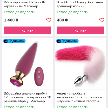
Вібратор з smart bluetooth
9см Flight of Fancy Анальний
керуванням Масажер
тренажер чорний
простати Мастурбатор
Готово до відправки
Готово до відправки
Анальні Секс-іграшки
1 400
480
₴
₴
Купити
Купити
Подарунок
Подарунок
Вібраційна анальна пробка
Анальна пробка з
12 см з пультом керування 10
нержавіючої сталі зі знімним
режимів вібрації Масажер
штучним лисячим хвостом і
простати Мастурбатор
анальним стопером для
Готово до відправки
Готово до відправки