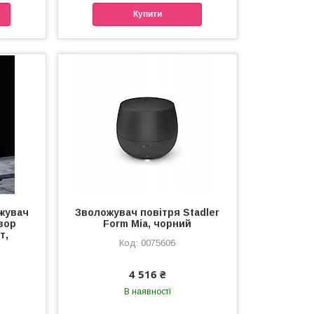
Купити
жувач
Зволожувач повітря Stadler
зор
Form Mia, чорний
т,
0075606
4 516 ₴
В наявності