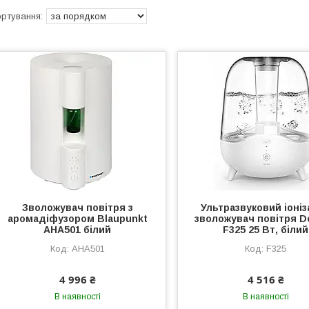
Зволожувач повітря з
Ультразвуковий іоні
аромадіфузором Blaupunkt
зволожувач повітря D
AHA501 білий
F325 25 Вт, білий
АНА501
F325
4 996 ₴
4 516 ₴
В наявності
В наявності