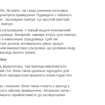
0%. Як нижчі, так і вищі значення негативно
ровітрити приміщення. Підвищити її набагато
я - зволожувач повітря. Це простий пристрій,
 повітря.
а ультразвукові. У першій моделі електричний
довище. Випарний, навпаки, втягує сухе повітря,
ає в навколишнє середовище. Цей тип
вітря досягає оптимального рівня, процес
ачів використовує ультразвук, що розбиває воду
вигляді легкого туману.
білі
ід акумулятора. Такі прилади вирізняються
чий стіл. Вони також ідеально підходять для
 Після зарядки вони працюють кілька годин без
х і спальнях. Вони також стануть у пригоді у
ься в офісних приміщеннях, читальних залах і
нижують сприйнятливість до респіраторних