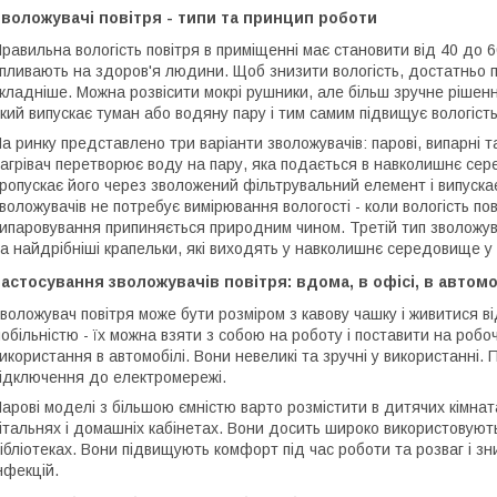
воложувачі повітря - типи та принцип роботи
равильна вологість повітря в приміщенні має становити від 40 до 6
пливають на здоров'я людини. Щоб знизити вологість, достатньо п
кладніше. Можна розвісити мокрі рушники, але більш зручне рішенн
кий випускає туман або водяну пару і тим самим підвищує вологість
а ринку представлено три варіанти зволожувачів: парові, випарні т
агрівач перетворює воду на пару, яка подається в навколишнє сере
ропускає його через зволожений фільтрувальний елемент і випуск
воложувачів не потребує вимірювання вологості - коли вологість по
ипаровування припиняється природним чином. Третій тип зволожув
а найдрібніші крапельки, які виходять у навколишнє середовище у 
астосування зволожувачів повітря: вдома, в офісі, в автомо
воложувач повітря може бути розміром з кавову чашку і живитися в
обільністю - їх можна взяти з собою на роботу і поставити на робо
икористання в автомобілі. Вони невеликі та зручні у використанні.
ідключення до електромережі.
арові моделі з більшою ємністю варто розмістити в дитячих кімната
італьнях і домашніх кабінетах. Вони досить широко використовуют
ібліотеках. Вони підвищують комфорт під час роботи та розваг і з
нфекцій.