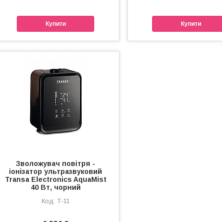
Купити
Купити
Зволожувач повітря -
іонізатор ультразвуковий
Transa Electronics AquaMist
40 Вт, чорний
Т-11