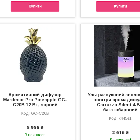
Купити
Купити
Ароматичний дифузор
Ультразвуковий зволо
Mardecor Pro Pineapple GC-
повітря аромадифу
C20B 12 Вт, чорний
Carruzzo Silent 4 В
багатобарвний
GC-C20B
к445е1
5 956 ₴
2 616 ₴
В наявності
В наявності