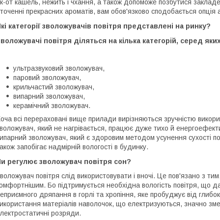
к-от кашель, нежить і чхання, а також допоможе позбутися закладе
точенні прекрасних ароматів, вам обов'язково сподобається опція 
кі категорії зволожувачів повітря представлені на ринку?
воложувачі повітря діляться на кілька категорій, серед яких
ультразвуковий зволожувач,
паровий зволожувач,
крильчастий зволожувач,
випарний зволожувач,
керамічний зволожувач.
оча всі перераховані вище прилади вирізняються зручністю викори
воложувач, який не нагрівається, працює дуже тихо й енергоефект
ипарний зволожувач, який є здоровим методом усунення сухості по
акож запобігає надмірній вологості в будинку.
Чи регулює зволожувач повітря сон?
воложувач повітря слід використовувати і вночі. Це пов'язано з ти
омфортнішим. Бо підтримується необхідна вологість повітря, що да
еприємного дряпання в горлі та хропіння, яке пробуджує від глибок
икористання матеріалів наволочок, що електризуються, значно зме
лектростатичні розряди.