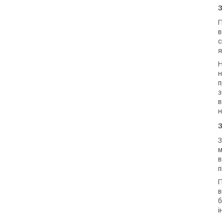
З
П
в
с
я
Н
н
п
з
в
н
З
З
м
в
п
П
в
б
і