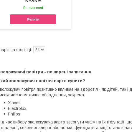
6 556 ₴
В наявності
Купити
воложувачі повітря - поширені запитання
Який зволожувач повітря варто купити?
воложувач повітря позитивно впливає на здоров'я - як дітей, так і
исокоякісне медичне обладнання, зокрема:
Xiaomi,
Electrolux,
Philips.
ід час вибору зволожувача варто звернути увагу на їхні функції, 
ід алергії, сезонної алергії або астми, функція інгаляції стане в 