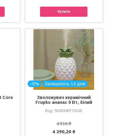
Купити
–5%
Залишилось 14 днів
t Core
Зволожувач керамічний
Frupko ананас 9 Вт, білий
5203390773102
4 516 ₴
4 290,20 ₴