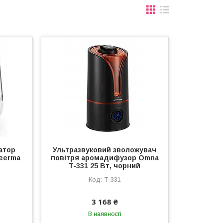
затор
Ультразвуковий зволожувач
eerma
повітря аромадифузор Omna
T-331 25 Вт, чорний
Т-331
3 168 ₴
В наявності