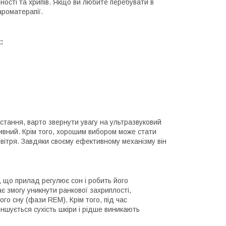
ності та хрипів. Якщо ви любите перебувати в
ароматерапії.
:
стання, варто звернути увагу на ультразвуковий
ивний. Крім того, хорошим вибором може стати
вітря. Завдяки своєму ефективному механізму він
м, що прилад регулює сон і робить його
є змогу уникнути ранкової захриплості,
ого сну (фази REM). Крім того, під час
ншується сухість шкіри і рідше виникають