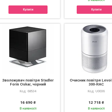
Купити
Купити
Зволожувач повітря Stadler
Очисник повітря Levoi
Form Oskar, чорний
300-RAC
68534
U0036
16 690 ₴
12 718 ₴
В наявності
В наявності